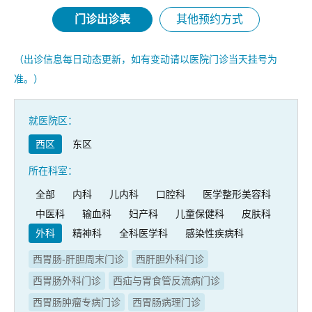
门诊出诊表
其他预约方式
（出诊信息每日动态更新，如有变动请以医院门诊当天挂号为
准。）
就医院区：
西区
东区
所在科室：
全部
内科
儿内科
口腔科
医学整形美容科
中医科
输血科
妇产科
儿童保健科
皮肤科
外科
精神科
全科医学科
感染性疾病科
西胃肠-肝胆周末门诊
西肝胆外科门诊
西胃肠外科门诊
西疝与胃食管反流病门诊
西胃肠肿瘤专病门诊
西胃肠病理门诊