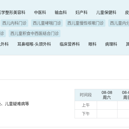
医学整形美容科
中医科
输血科
妇产科
儿童保健科
西儿内科门诊
西儿童哮喘门诊
西儿童慢性咳嗽门诊
西儿童内
门诊
西儿童积食中西医结合门诊
儿外科
耳鼻咽喉-头颈外科
临床营养科
眼科
病理科
08-08
08-
时间段
周六
周
吸、儿童疑难病等
上午
下午