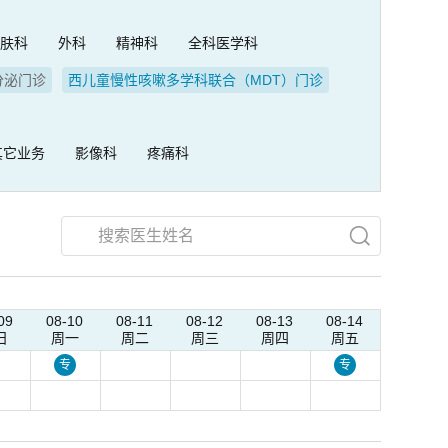
皮肤科
外科
精神科
全科医学科
分泌门诊
西儿童慢性咳嗽多学科联合（MDT）门诊
其它业务
影像科
疼痛科
09
08-10
08-11
08-12
08-13
08-14
日
周一
周二
周三
周四
周五
专
专