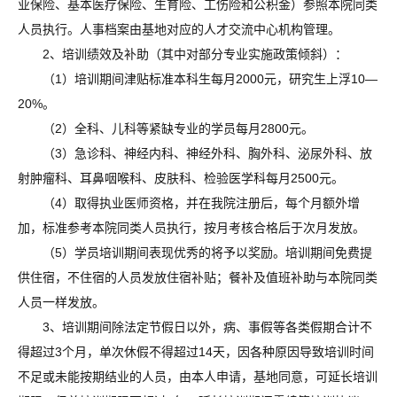
业保险、基本医疗保险、生育险、工伤险和公积金）参照本院同类
人员执行。人事档案由基地对应的人才交流中心机构管理。
2、培训绩效及补助（其中对部分专业实施政策倾斜）：
（1）培训期间津贴标准本科生每月2000元，研究生上浮10—
20%。
（2）全科、儿科等紧缺专业的学员每月2800元。
（3）急诊科、神经内科、神经外科、胸外科、泌尿外科、放
射肿瘤科、耳鼻咽喉科、皮肤科、检验医学科每月2500元。
（4）取得执业医师资格，并在我院注册后，每个月额外增
加，标准参考本院同类人员执行，按月考核合格后于次月发放。
（5）学员培训期间表现优秀的将予以奖励。培训期间免费提
供住宿，不住宿的人员发放住宿补贴；餐补及值班补助与本院同类
人员一样发放。
3、培训期间除法定节假日以外，病、事假等各类假期合计不
得超过3个月，单次休假不得超过14天，因各种原因导致培训时间
不足或未能按期结业的人员，由本人申请，基地同意，可延长培训