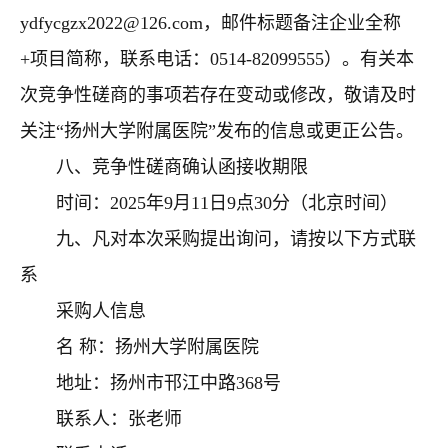
ydfycgzx2022@126.com
，邮件标题备注企业全称
+
项目简称，联系电话：
0514-82099555
）。有关本
次竞争性磋商的事项若存在变动或修改，敬请及时
关注“扬州大学附属医院”发布的信息或更正公告。
八、竞争性磋商确认函接收期限
时间：
2025
年
9
月
11
日
9
点
30
分（北京时间）
九、凡对本次采购提出询问，请按以下方式联
系
采购人信息
名 称：扬州大学附属医院
地址：扬州市邗江中路
368
号
联系人：张老师