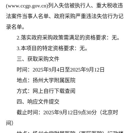
(www.ccgp.gov.cn)
列入失信被执行人、重大税收违
法案件当事人名单、政府采购严重违法失信行为记
录名单。
2.
落实政府采购政策需满足的资格要求：无。
3.
本项目的特定资格要求：无。
三、获取采购文件
时间：
2025
年
9
月
4
日至
2025
年
9
月
12
日
地点：扬州大学附属医院
方式：网上自行下载查阅
四、响应文件提交
截止时间：
2025
年
9
月
12
日
9
点
30
分（北京时
间）