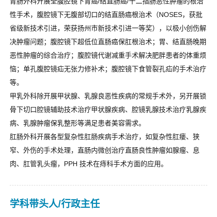
胃肠外科开展全腹腔镜下胃癌/结直肠癌/十二指肠恶性肿瘤的根治
性手术，腹腔镜下无腹部切口的结直肠癌根治术（NOSES，获批
省级新技术引进，荣获扬州市新技术引进一等奖），以极小创伤解
决肿瘤问题；腹腔镜下超低位直肠癌保肛根治术；胃、结直肠晚期
恶性肿瘤的综合治疗；腹腔镜代谢减重手术解决肥胖患者的体重烦
恼；单孔腹腔镜疝无张力修补术；腹腔镜下食管裂孔疝的手术治疗
等。
甲乳外科除开展甲状腺、乳腺良恶性疾病的常规手术外，另开展锁
骨下切口腔镜辅助技术治疗甲状腺疾病、腔镜乳腺技术治疗乳腺疾
病、乳腺肿瘤保乳整形等满足患者美容需求。
肛肠外科开展各型复杂性肛肠疾病手术治疗，如复杂性肛瘘、狭
窄、外伤的手术处理，直肠内微创治疗直肠良性肿瘤如腺瘤、息
肉、肛管乳头瘤，PPH 技术在痔科手术方面的应用。
学科带头人/行政主任