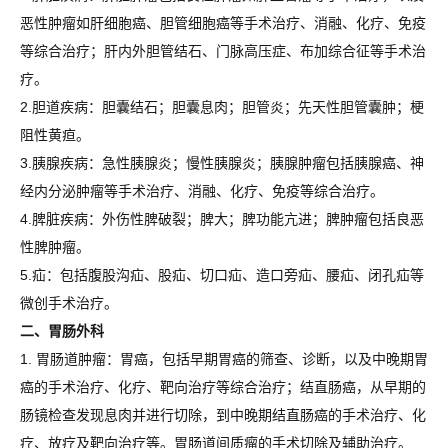
恶性肿瘤如肝细胞癌、胆管细胞癌等手术治疗、消融、化疗、免疫
等综合治疗；肝内外胆管结石、门脉高压症、布加综合征等手术治
疗。
2.胆道疾病：胆囊结石；胆囊息肉；胆管炎；先天性胆管囊肿；梗
阻性黄疸。
3.胰腺疾病：急性胰腺炎；慢性胰腺炎；胰腺肿瘤包括胰腺癌、神
经内分泌肿瘤等手术治疗、消融、化疗、免疫等综合治疗。
4.脾脏疾病：外伤性脾破裂；脾大；脾功能亢进；脾肿瘤包括良恶
性脾肿瘤。
5.疝：包括腹股沟疝、股疝、切口疝、造口旁疝、腰疝、闭孔疝等
微创手术治疗。
二、胃肠外科
1. 胃肠道肿瘤：胃癌，包括早期胃癌的筛查、诊断，以及中晚期胃
癌的手术治疗、化疗、靶向治疗等综合治疗；结直肠癌，从早期的
肠镜检查发现息肉并进行切除，到中晚期结直肠癌的手术治疗、化
疗、放疗及靶向治疗等。胃肠道间质瘤的手术切除及辅助治疗。