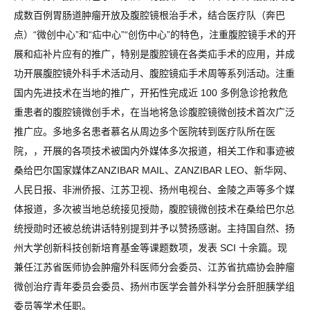
成数百例胃肠道肿瘤开放及腹腔镜根治手术，结合医疗队（奔巴
点）“微创中心”和“疝中心”“创伤中心”的特色，注重腹腔镜手术的开
展和疝补片应有的推广，特别是腹腔镜在各类疝手术的应用，并成
功开展腹腔镜外科手术活动月、腹腔镜疝手术周等系列活动。注重
国内先进技术在当地的推广，开拓性完成近 100 多例急诊抢救危
重患者的腹腔镜微创手术，在当地将急诊腹腔镜微创技术首次广泛
推广应。多地多名患者慕名从周边多个医院转到医疗队所在医
院，，开展的各项技术被国内外媒体多次报道，相关工作和事迹被
桑给巴尔国家媒体ZANZIBAR MAIL、ZANZIBAR LEO、新华网、
人民日报、非洲侨报、江苏卫视、扬州电视台、金陵之声等多个媒
体报道，多次被当地总统接见授勋，腹腔镜微创技术在桑给巴尔总
统授勋时还被总统讲话特别提到并予以赞扬感谢。主持国自然、扬
州大学创新科技创新培育基金等课题数项，发表 SCI 十余篇。现
兼任江苏省医师协会肿瘤外科医师分会委员、江苏省抗癌协会肿瘤
微创治疗青年委员会委员、扬州市医学会普外科学分会肝胆胰学组
委员等学术任职。