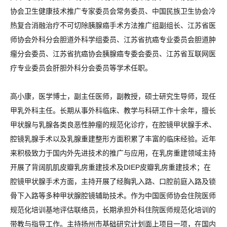
协会卫生健康技术推广专家委员会常务委员、中国民族卫生协会冷
热复合消融治疗不可切除胰腺癌手术方法推广组副组长、江苏省医
师协会外科分会胆道外科学组委员、江苏省抗癌专业委员会胆道肿
瘤分会委员、江苏省抗癌协会胰腺癌专委会委员、江苏省互联网医
疗专业委员会肝胆外科分会委员等学术任职。
高小康，医学博士，副主任医师，副教授，硕士研究生导师，现任
甲乳外科主任。长期从事外科临床、教学与科研工作十余年，擅长
甲状腺与乳腺各类良恶性肿瘤的规范化诊疗，在腔镜甲状腺手术、
腔镜乳腺手术以及乳腺重建整形方面积累了丰富的临床经验。近年
来积极致力于国内外先进技术的推广与应用，在乳房重建领域主持
开展了背阔肌肌皮瓣乳房重建技术及DIEP皮瓣乳房重建技术；在
腔镜甲状腺手术方面，主持开展了经胸乳入路、口腔前庭入路及锁
骨下入路等多种甲状腺腔镜辅助技术。作为中国医师协会住院医师
规范化培训基地评估联络员，长期承担外科住院医师规范化培训的
带教与指导工作。主持扬州市基础研究计划面上项目一项，在国内