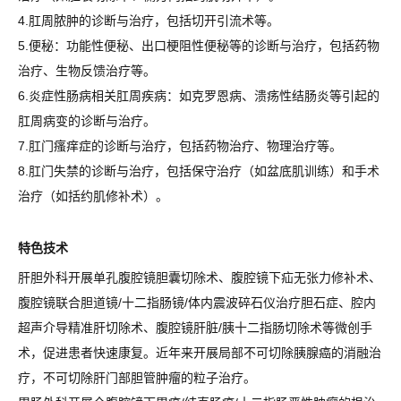
4.肛周脓肿的诊断与治疗，包括切开引流术等。
5.便秘：功能性便秘、出口梗阻性便秘等的诊断与治疗，包括药物
治疗、生物反馈治疗等。
6.炎症性肠病相关肛周疾病：如克罗恩病、溃疡性结肠炎等引起的
肛周病变的诊断与治疗。
7.肛门瘙痒症的诊断与治疗，包括药物治疗、物理治疗等。
8.肛门失禁的诊断与治疗，包括保守治疗（如盆底肌训练）和手术
治疗（如括约肌修补术）。
特色技术
肝胆外科开展单孔腹腔镜胆囊切除术、腹腔镜下疝无张力修补术、
腹腔镜联合胆道镜/十二指肠镜/体内震波碎石仪治疗胆石症、腔内
超声介导精准肝切除术、腹腔镜肝脏/胰十二指肠切除术等微创手
术，促进患者快速康复。近年来开展局部不可切除胰腺癌的消融治
疗，不可切除肝门部胆管肿瘤的粒子治疗。