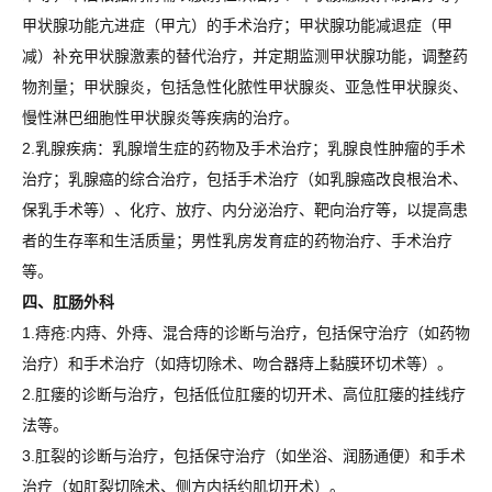
甲状腺功能亢进症（甲亢）的手术治疗；甲状腺功能减退症（甲
减）补充甲状腺激素的替代治疗，并定期监测甲状腺功能，调整药
物剂量；甲状腺炎，包括急性化脓性甲状腺炎、亚急性甲状腺炎、
慢性淋巴细胞性甲状腺炎等疾病的治疗。
2.乳腺疾病：乳腺增生症的药物及手术治疗；乳腺良性肿瘤的手术
治疗；乳腺癌的综合治疗，包括手术治疗（如乳腺癌改良根治术、
保乳手术等）、化疗、放疗、内分泌治疗、靶向治疗等，以提高患
者的生存率和生活质量；男性乳房发育症的药物治疗、手术治疗
等。
四、肛肠外科
1.痔疮:内痔、外痔、混合痔的诊断与治疗，包括保守治疗（如药物
治疗）和手术治疗（如痔切除术、吻合器痔上黏膜环切术等）。
2.肛瘘的诊断与治疗，包括低位肛瘘的切开术、高位肛瘘的挂线疗
法等。
3.肛裂的诊断与治疗，包括保守治疗（如坐浴、润肠通便）和手术
治疗（如肛裂切除术、侧方内括约肌切开术）。