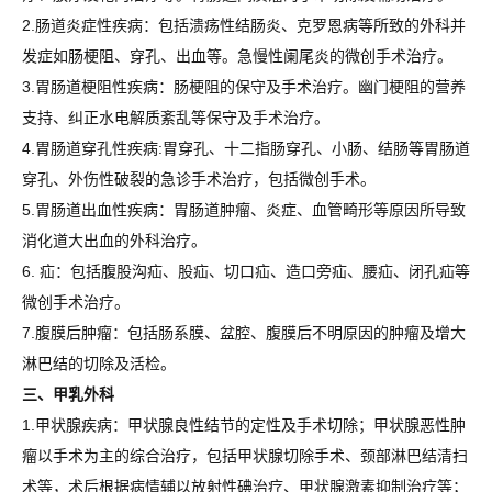
2.肠道炎症性疾病：包括溃疡性结肠炎、克罗恩病等所致的外科并
发症如肠梗阻、穿孔、出血等。急慢性阑尾炎的微创手术治疗。
3.胃肠道梗阻性疾病：肠梗阻的保守及手术治疗。幽门梗阻的营养
支持、纠正水电解质紊乱等保守及手术治疗。
4.胃肠道穿孔性疾病:胃穿孔、十二指肠穿孔、小肠、结肠等胃肠道
穿孔、外伤性破裂的急诊手术治疗，包括微创手术。
5.胃肠道出血性疾病：胃肠道肿瘤、炎症、血管畸形等原因所导致
消化道大出血的外科治疗。
6. 疝：包括腹股沟疝、股疝、切口疝、造口旁疝、腰疝、闭孔疝等
微创手术治疗。
7.腹膜后肿瘤：包括肠系膜、盆腔、腹膜后不明原因的肿瘤及增大
淋巴结的切除及活检。
三、甲乳外科
1.甲状腺疾病：甲状腺良性结节的定性及手术切除；甲状腺恶性肿
瘤以手术为主的综合治疗，包括甲状腺切除手术、颈部淋巴结清扫
术等，术后根据病情辅以放射性碘治疗、甲状腺激素抑制治疗等；