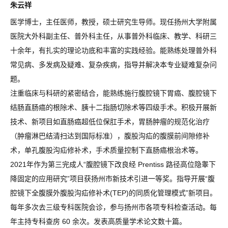
朱云祥
医学博士，主任医师，教授，硕士研究生导师。现任扬州大学附属
医院大外科副主任、普外科主任，从事普外科临床、教学、科研三
十余年，有扎实的理论功底和丰富的实践经验。能熟练处理普外科
常见病、多发病及疑难、复杂疾病，指导并解决本专业疑难复杂问
题。
注重临床与科研的紧密结合，能熟练施行腹腔镜下胃癌、腹腔镜下
结肠直肠癌的根除术、胰十二指肠切除术等四级手术。积极开展新
技术、新项目如直肠癌超低位保肛手术，胃肠肿瘤的规范化治疗
（肿瘤淋巴结清扫达到国际标准），腹股沟疝的腹膜前间隙修补
术，单孔腹股沟疝修补术，手术质量控制下直肠癌根治术等。
2021年作为第三完成人“腹腔镜下改良经 Prentiss 路径高位隐睾下
降固定的应用研究”项目获扬州市新技术引进一等奖。指导开展“腹
腔镜下全腹膜外腹股沟疝修补术(TEP)的同质化管理模式”新项目。
每年多次去三级专科医院会诊，参与扬州市各项专科检查活动。每
年主持专科查房 60 余次。发表高质量学术论文数十篇。