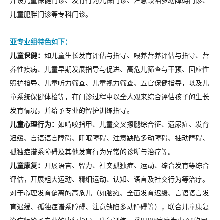
开设儿童保健门诊、发育行为儿保门诊、注意缺陷多动障碍门诊、
儿童肥胖门诊等专科门诊。
亚专业组特色如下：
儿童保健：
如儿童生长发育评估与指导、喂养营养评估与指导、营
养性疾病、儿童早期发展指导与促进、高危儿筛查与干预、回应性
照护指导、儿童听力筛查、儿童视力筛查、五官保健指导，以及儿
童系统保健体检等，在门诊过程中以全人观来综合评估孩子的生长
发育情况，并给予专业的智护训练指导。
儿童心理行为：
如啃咬指甲、儿童交叉擦腿综合征、遗尿症、发育
迟缓、言语语言障碍、睡眠障碍、注意缺陷多动障碍、抽动障碍、
孤独症谱系障碍及其他发育行为异常的诊断与治疗等。
儿童康复：
开展语言、智力、社交孤独症、运动、综合发育等综合
评估，开展粗大运动、精细运动、认知、语言及社交行为等治疗。
对于心理发育偏离的高危儿（如脑瘫、全面发育迟缓、言语语言发
育迟缓、孤独症谱系障碍、注意缺陷多动障碍等），联合儿童康复